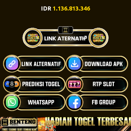
IDR
1.137.306.638