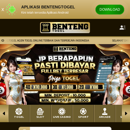
APLIKASI BENTENGTOGEL
x
DOWNLOAD
Kini telah tersedia Aplikasi Android
GEL AGEN TOGEL ONLINE TERBAIK DAN TERPERCAYA INDONESIA
SELAMAT DATANG DI B
TOGEL
SLOT
LIVE CASINO
SPORT
ARCADE
SABU