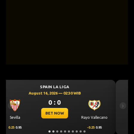
SPAIN LA LIGA
August 16, 2026 — 00:30 WIB
0 : 0
Previous
Next
BET NOW
Alaves
Getafe
0.00
0.62
0.00
-0.72