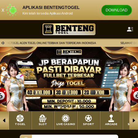
APLIKASI BENTENGTOGEL
x
DOWNLOAD
Kini telah tersedia Aplikasi Android
OGEL AGEN TOGEL ONLINE TERBAIK DAN TERPERCAYA INDONESIA
SELAMAT DATANG DI B
TOGEL
SLOT
LIVE CASINO
SPORT
ARCADE
SABU