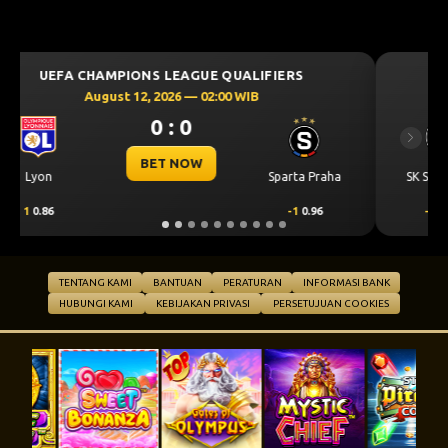
UEFA CHAMPIONS LEAGUE QUALIFIERS
August 12, 2026 — 01:30 WIB
0 : 0
Previous
Next
BET NOW
SK Sturm Graz
Fenerbahce
-0.5
0.95
0.5
0.87
TENTANG KAMI
BANTUAN
PERATURAN
INFORMASI BANK
HUBUNGI KAMI
KEBIJAKAN PRIVASI
PERSETUJUAN COOKIES