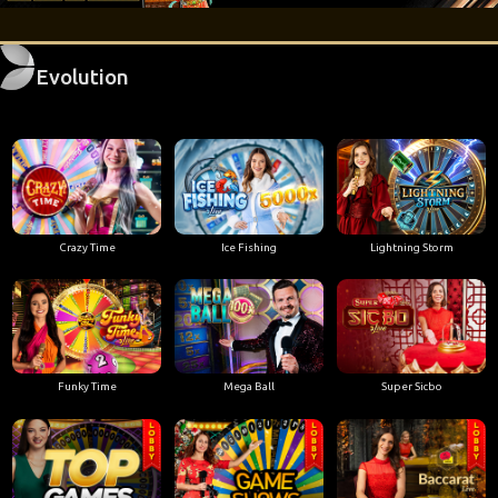
Evolution
Crazy Time
Ice Fishing
Lightning Storm
Funky Time
Mega Ball
Super Sicbo